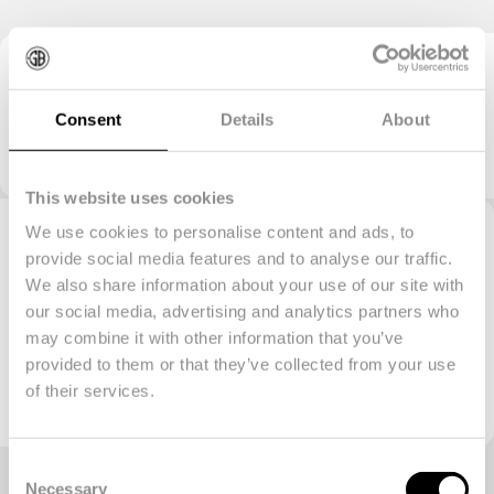
Consent
Details
About
This website uses cookies
We use cookies to personalise content and ads, to
Is het voorstel naar wens? Dan plannen we een
provide social media features and to analyse our traffic.
kick-off en starten we met de voorbereidingen.
We also share information about your use of our site with
our social media, advertising and analytics partners who
Natuurlijk nemen wij alle organisatorische
may combine it with other information that you’ve
werkzaamheden uit handen en houden jullie op de
provided to them or that they’ve collected from your use
of their services.
hoogte van de voortgang.
Consent
Necessary
Selection