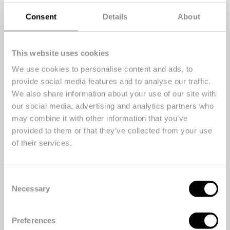
De permanente service is gratis,
Consent
Details
About
laagdrempelig en maakt delen leuk
én vanzelfsprekend.
This website uses cookies
In opdracht van Klépierre
We use cookies to personalise content and ads, to
bedachten, ontwierpen en
provide social media features and to analyse our traffic.
realiseerden wij dit unieke concept
We also share information about your use of our site with
dat bezoekers uitnodigt om
our social media, advertising and analytics partners who
bewuster om te gaan met spullen.
may combine it with other information that you’ve
provided to them or that they’ve collected from your use
The Swap Station is vormgegeven
of their services.
als een kleurrijk miniatuur
treinstation met transparante
lockers vol speelgoed – een plek
Consent
Necessary
waar speelgoed verder reist van de
Selection
ene eigenaar naar de volgende.
Where old toys meet new friends.
Preferences