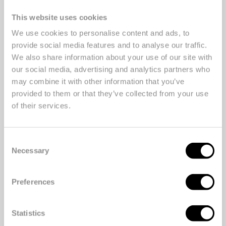
keer drukken schept de machine
This website uses cookies
een van de gekleurde balletjes.
We use cookies to personalise content and ads, to
Deze bal kan een cadeau voor de
provide social media features and to analyse our traffic.
spelende bezoeker bevatten,
We also share information about your use of our site with
bijvoorbeeld een reis naar
our social media, advertising and analytics partners who
may combine it with other information that you’ve
Disneyland Parijs tijdens Kerstmis of
provided to them or that they’ve collected from your use
een van de andere duizenden
of their services.
prijzen. De installatie van ruim 3,5
meter hoog is naast een interactief
kerstspel voor jong en oud ook een
Consent
Necessary
Selection
prachtige eyecatcher in het
moderne winkelgebied.
Preferences
Samen impact maken?
Neem
contact
met ons op!
Statistics