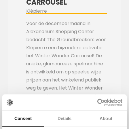
CARROUSEL
Klépierre
Voor de decembermaand in
Alexandrium Shopping Center
bedacht The Groundbreakers voor
Klépierre een bijzondere activatie:
het Winter Wonder Carrousel! De
unieke, glamoureuze spelmachine
is ontwikkeld om op speelse wijze
prijzen aan het winkelend publiek
weg te geven. Het Winter Wonder
Carrousel is transparant aan de
buitenzijde en bevat een interactief
mechanisme. Met een druk op de
Consent
Details
About
knop dansen de rode en witte
balletjes in de lucht! Na nog een