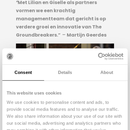
“
Met Lilian en Giselle als partners
vormen we een krachtig
managementteam dat gericht is op
verdere groei en innovatie van The
Groundbreakers.”
–
Martijn Geerdes
Consent
Details
About
Lilian van
Giselle Koning
Martijn
This website uses cookies
Dodewaard
Geerdes
We use cookies to personalise content and ads, to
provide social media features and to analyse our traffic.
Martijn Geerdes, oprichter van het
We also share information about your use of our site with
merkactivatiebureau, is optimistisch over
our social media, advertising and analytics partners who
de toekomst: “Met Lilian en Giselle als
may combine it with other information that you’ve