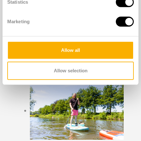
Statistics
Marketing
Allow all
Allow selection
Photo © Darryl Adelaar