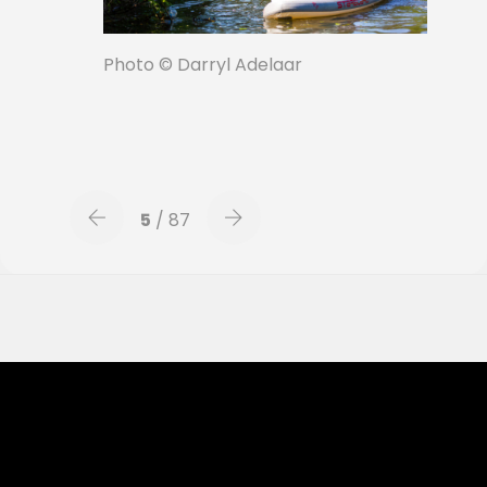
Photo © Darryl Adelaar
5
/ 87