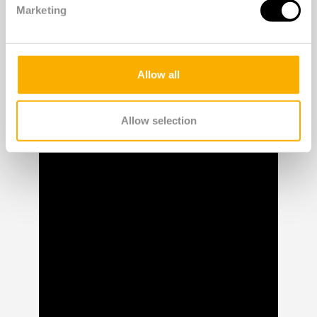
kerstbomen van vorig jaar. De naalden zijn
Marketing
verwerkt en vormen samen met
biologisch afbreekbaar plastic op basis
van suikerriet de grondstof voor deze
Allow all
gezellige kerstballen.
Allow selection