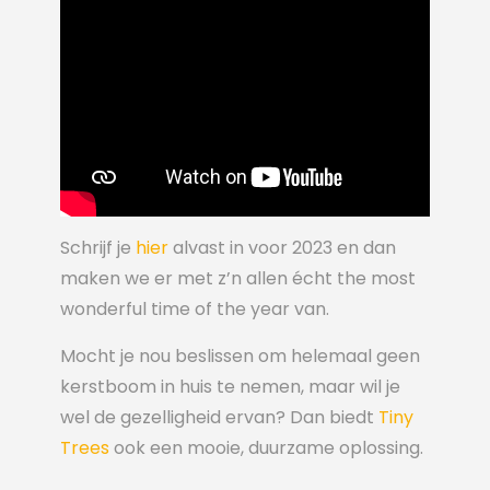
Schrijf je
hier
alvast in voor 2023 en dan
maken we er met z’n allen écht the most
wonderful time of the year van.
Mocht je nou beslissen om helemaal geen
kerstboom in huis te nemen, maar wil je
wel de gezelligheid ervan? Dan biedt
Tiny
Trees
ook een mooie, duurzame oplossing.