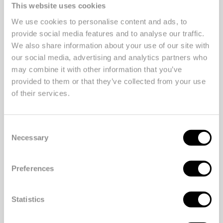
met kluit beschikbaar, daarom biedt
This website uses cookies
BeterBoompje ook bomen zonder kluit
We use cookies to personalise content and ads, to
aan. Voor iedere verkochte kerstboom
provide social media features and to analyse our traffic.
zonder kluit plant BeterBoompje twee
We also share information about your use of our site with
nieuwe biologische kerstboomstekjes in
our social media, advertising and analytics partners who
may combine it with other information that you’ve
het BeterBoompje kerstbomenbos. De
provided to them or that they’ve collected from your use
boom zonder kluit is dus eigenlijk een
of their services.
tussenoplossing om de weg naar de
herbruikbare bomen met kluit te
versnellen.
Consent
Necessary
Selection
BeterBalletje
Preferences
Wil je hier nou nog een schepje bovenop
doen en écht pieken deze Kerst? Kies dan
voor kerstballen van BeterBalletje. Dit zijn
Statistics
kerstballen gemaakt van wegwerp