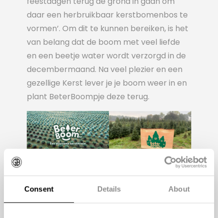
feestdagen terug de grond in gaan om
daar een herbruikbaar kerstbomenbos te
vormen’. Om dit te kunnen bereiken, is het
van belang dat de boom met veel liefde
en een beetje water wordt verzorgd in de
decembermaand. Na veel plezier en een
gezellige Kerst lever je je boom weer in en
plant BeterBoompje deze terug.
Een beetje afgezaagd
Consent
Details
About
Helaas zijn er maar een aantal huurbomen