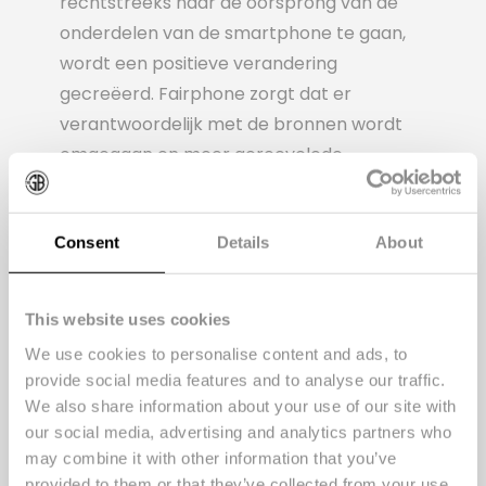
rechtstreeks naar de oorsprong van de
onderdelen van de smartphone te gaan,
wordt een positieve verandering
gecreëerd. Fairphone zorgt dat er
verantwoordelijk met de bronnen wordt
omgegaan en meer gerecyclede
materialen worden gebruikt door actief
partners te zoeken die helpen om dit doel
Consent
Details
About
te bereiken. Dit draagt gelijk bij aan meer
bewustzijn binnen de sector en bij de
consument.
This website uses cookies
Eenvoudige reparaties
We use cookies to personalise content and ads, to
provide social media features and to analyse our traffic.
Fairphone streeft ernaar om duurzame
We also share information about your use of our site with
producten te ontwerpen. Door langer met
our social media, advertising and analytics partners who
een telefoon te doen, wordt de
may combine it with other information that you’ve
provided to them or that they’ve collected from your use