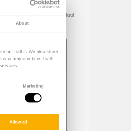
 cartridges, textiel, blik en
 100% gerecycled plaatmateriaal
ten aan de bovenzijde van de
About
se our traffic. We also share
ers who may combine it with
 services.
Marketing
Allow all