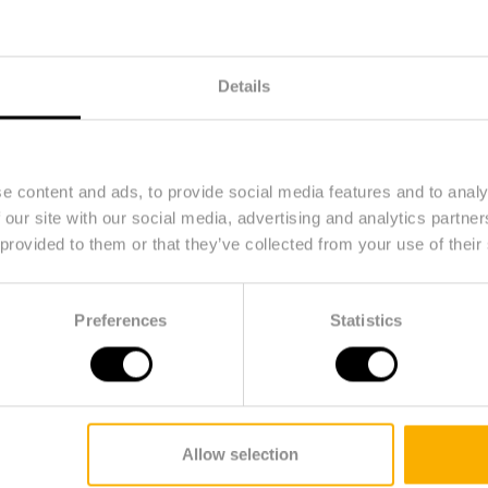
n en batterijen, elektrische apparaten, telefoons, lampen,
e geven. De Recycle Station is duurzaam ontwikkeld met
echte eyecatcher door de kleurrijke wave van afvalproduc
Details
s producten doneren, licht de wave prachtig op!
e content and ads, to provide social media features and to analy
 our site with our social media, advertising and analytics partn
 provided to them or that they’ve collected from your use of their
Preferences
Statistics
Allow selection