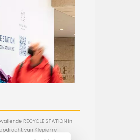
opvallende RECYCLE STATION in
 opdracht van Klépierre
tivatie moedigt consumenten