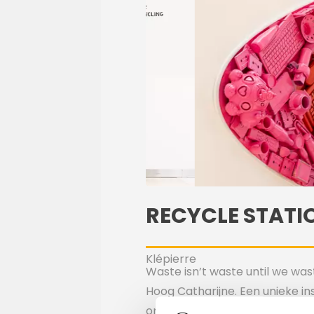
RECYCLE STATI
Klépierre
Waste isn’t waste until we was
Hoog Catharijne. Een unieke i
ontwikkelde als permanent in