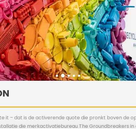
ON
te it – dat is de activerende quote die pronkt boven de 
nstallatie die merkactivatiebureau The Groundbreakers in
zamelpunt voor acht afvalstromen. Deze groene merkac