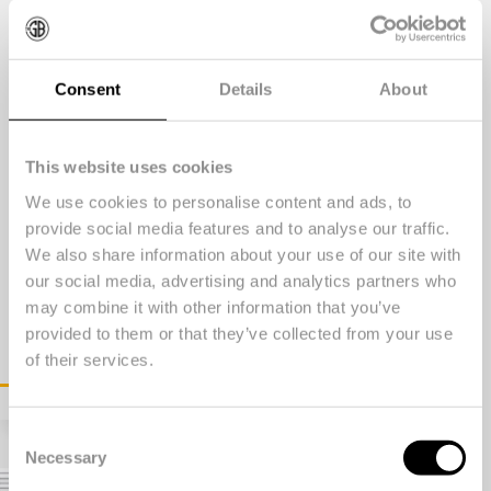
oktober 13, 2021
Maandelijks zet The
Groundbreakers een inspirerend
Consent
Details
About
initiatief, product of bedrijf in de
spotlights. Door kennis en
inspiratie te delen, willen we
This website uses cookies
duurzame ontwikkelingen
We use cookies to personalise content and ads, to
stimuleren en hopen we een
provide social media features and to analyse our traffic.
We also share information about your use of our site with
bijdrage te leveren aan de
our social media, advertising and analytics partners who
vergroening van het
may combine it with other information that you’ve
bedrijfsleven. Deze keer lichten
provided to them or that they’ve collected from your use
we graag Drukkerij De Bij…
of their services.
Consent
Necessary
Selection