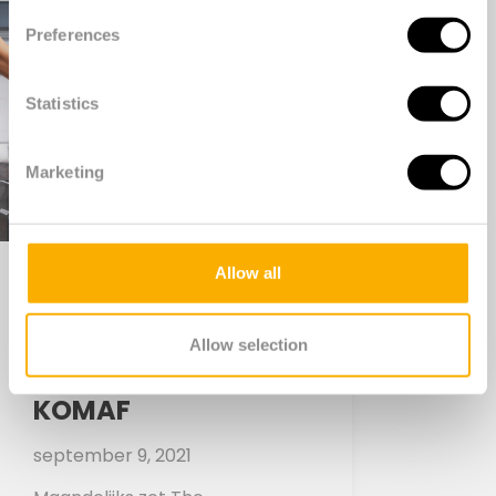
Preferences
Statistics
Marketing
Allow all
BONTON IS EEN
AFVALSCHEIDINGSM
Allow selection
ODULE VAN GOEDE
KOMAF
september 9, 2021